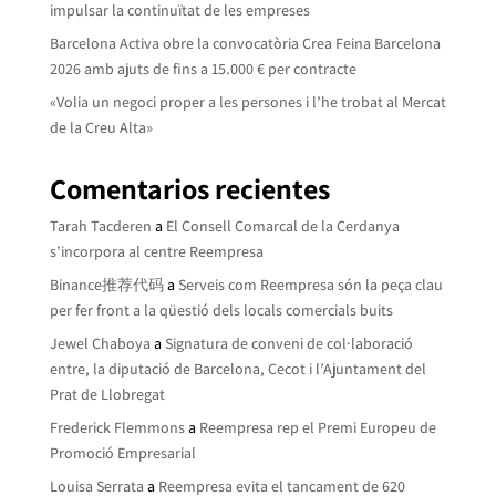
impulsar la continuïtat de les empreses
Barcelona Activa obre la convocatòria Crea Feina Barcelona
2026 amb ajuts de fins a 15.000 € per contracte
«Volia un negoci proper a les persones i l’he trobat al Mercat
de la Creu Alta»
Comentarios recientes
Tarah Tacderen
a
El Consell Comarcal de la Cerdanya
s’incorpora al centre Reempresa
Binance推荐代码
a
Serveis com Reempresa són la peça clau
per fer front a la qüestió dels locals comercials buits
Jewel Chaboya
a
Signatura de conveni de col·laboració
entre, la diputació de Barcelona, Cecot i l’Ajuntament del
Prat de Llobregat
Frederick Flemmons
a
Reempresa rep el Premi Europeu de
Promoció Empresarial
Louisa Serrata
a
Reempresa evita el tancament de 620