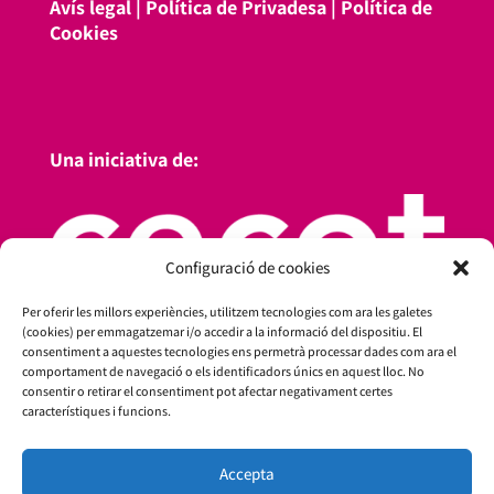
Avís legal
|
Política de Privadesa
|
Política de
Cookies
Una iniciativa de:
Configuració de cookies
Per oferir les millors experiències, utilitzem tecnologies com ara les galetes
(cookies) per emmagatzemar i/o accedir a la informació del dispositiu. El
consentiment a aquestes tecnologies ens permetrà processar dades com ara el
comportament de navegació o els identificadors únics en aquest lloc. No
consentir o retirar el consentiment pot afectar negativament certes
característiques i funcions.
Amb el suport de:
Accepta