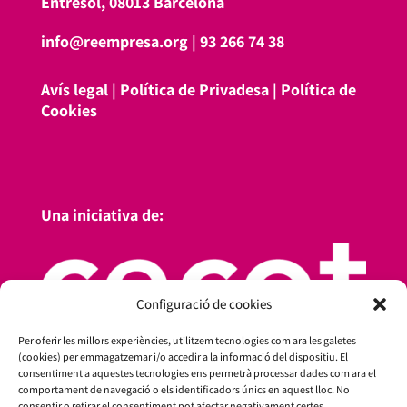
Entresol, 08013 Barcelona
info@reempresa.org
|
93 266 74 38
Avís legal
|
Política de Privadesa
|
Política de
Cookies
Una iniciativa de:
Configuració de cookies
Per oferir les millors experiències, utilitzem tecnologies com ara les galetes
(cookies) per emmagatzemar i/o accedir a la informació del dispositiu. El
consentiment a aquestes tecnologies ens permetrà processar dades com ara el
comportament de navegació o els identificadors únics en aquest lloc. No
consentir o retirar el consentiment pot afectar negativament certes