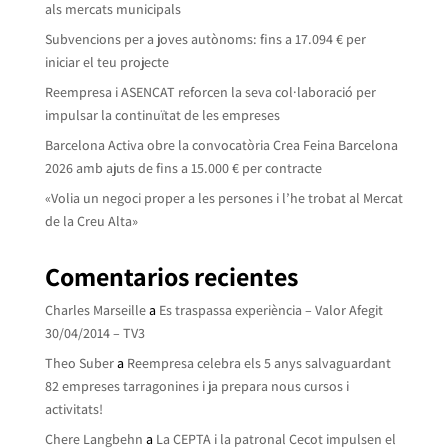
als mercats municipals
Subvencions per a joves autònoms: fins a 17.094 € per
iniciar el teu projecte
Reempresa i ASENCAT reforcen la seva col·laboració per
impulsar la continuïtat de les empreses
Barcelona Activa obre la convocatòria Crea Feina Barcelona
2026 amb ajuts de fins a 15.000 € per contracte
«Volia un negoci proper a les persones i l’he trobat al Mercat
de la Creu Alta»
Comentarios recientes
Charles Marseille
a
Es traspassa experiència – Valor Afegit
30/04/2014 – TV3
Theo Suber
a
Reempresa celebra els 5 anys salvaguardant
82 empreses tarragonines i ja prepara nous cursos i
activitats!
Chere Langbehn
a
La CEPTA i la patronal Cecot impulsen el