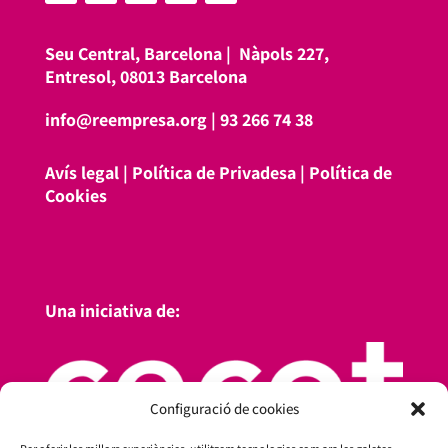
Seu Central, Barcelona |
Nàpols 227,
Entresol, 08013 Barcelona
info@reempresa.org
|
93 266 74 38
Avís legal
|
Política de Privadesa
|
Política de
Cookies
Una iniciativa de:
Configuració de cookies