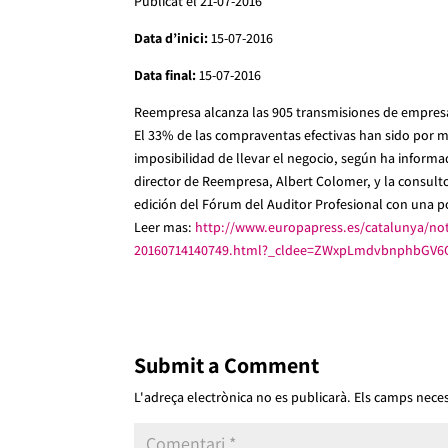
Publicat el 21-07-2016
Data d’inici:
15-07-2016
Data final:
15-07-2016
Reempresa alcanza las 905 transmisiones de empres
El 33% de las compraventas efectivas han sido por m
imposibilidad de llevar el negocio, según ha inform
director de Reempresa, Albert Colomer, y la consult
edición del Fórum del Auditor Profesional con una p
Leer mas:
http://www.europapress.es/catalunya/not
20160714140749.html?_cldee=ZWxpLmdvbnphbGV
Submit a Comment
L'adreça electrònica no es publicarà.
Els camps nece