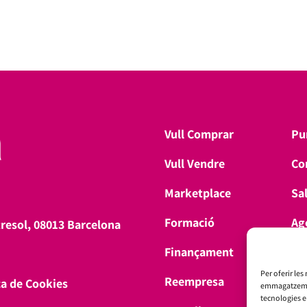
Vull Comprar
Pu
Vull Vendre
Co
Marketplace
Sa
Formació
Ag
tresol, 08013 Barcelona
Finançament
Don
Per oferir les
Reempresa
ca de Cookies
emmagatzemar 
tecnologies 