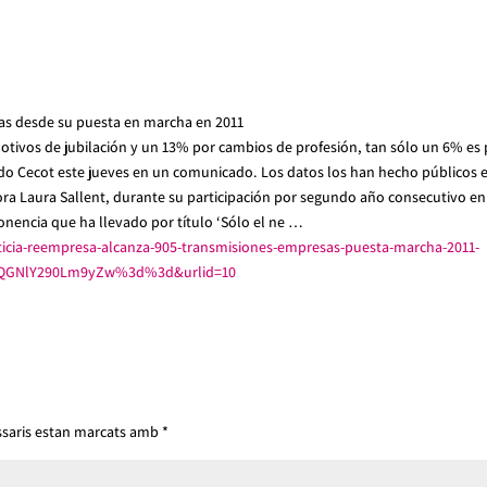
as desde su puesta en marcha en 2011
otivos de jubilación y un 13% por cambios de profesión, tan sólo un 6% es 
ado Cecot este jueves en un comunicado. Los datos los han hecho públicos e
ora Laura Sallent, durante su participación por segundo año consecutivo en
onencia que ha llevado por título ‘Sólo el ne …
icia-reempresa-alcanza-905-transmisiones-empresas-puesta-marcha-2011-
6QGNlY290Lm9yZw%3d%3d&urlid=10
ssaris estan marcats amb
*