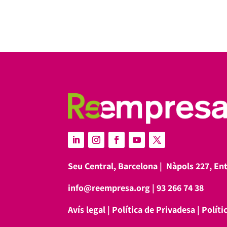
Seu Central, Barcelona |
Nàpols 227, En
info@reempresa.org
|
93 266 74 38
Avís legal
|
Política de Privadesa
|
Políti