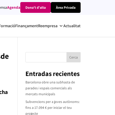
emsa
Agenda
Dona't d'alta
Àrea Privada
Formació
Finançament
Reempresa
Actualitat
sde
Cerca
Entradas recientes
Barcelona obre una subhasta de
parades i espais comercials als
rcha
mercats municipals
Subvencions per a joves autònoms:
fins a 17.094 € per iniciar el teu
projecte