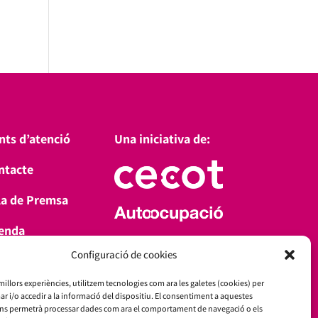
nts d’atenció
Una iniciativa de:
ntacte
la de Premsa
enda
Amb el suport de:
Configuració de cookies
a’t d’alta
 millors experiències, utilitzem tecnologies com ara les galetes (cookies) per
i/o accedir a la informació del dispositiu. El consentiment a aquestes
ens permetrà processar dades com ara el comportament de navegació o els