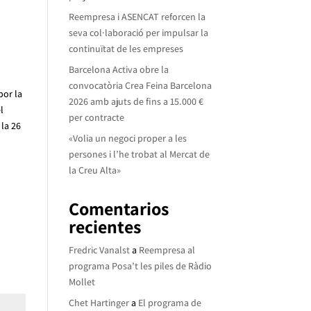
Reempresa i ASENCAT reforcen la
seva col·laboració per impulsar la
continuïtat de les empreses
Barcelona Activa obre la
convocatòria Crea Feina Barcelona
por la
2026 amb ajuts de fins a 15.000 €
l
per contracte
 la 26
«Volia un negoci proper a les
persones i l’he trobat al Mercat de
la Creu Alta»
Comentarios
recientes
Fredric Vanalst
a
Reempresa al
programa Posa’t les piles de Ràdio
Mollet
Chet Hartinger
a
El programa de