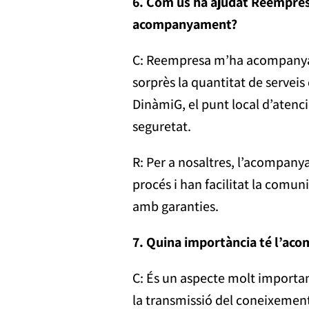
6. Com us ha ajudat Reempresa
acompanyament?
C: Reempresa m’ha acompanyat d
sorprès la quantitat de serveis
DinàmiG, el punt local d’atenc
seguretat.
R: Per a nosaltres, l’acompan
procés i han facilitat la comun
amb garanties.
7. Quina importància té l’aco
C: És un aspecte molt importan
la transmissió del coneixement, 