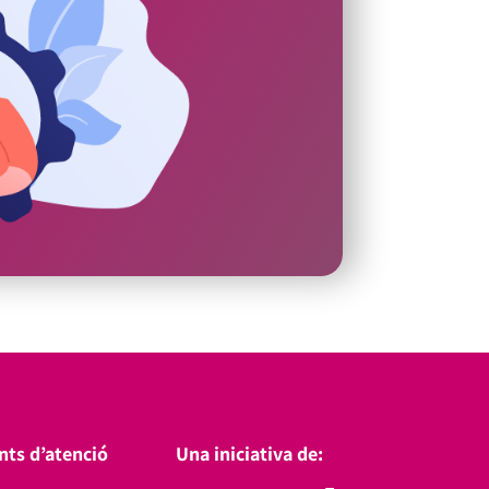
nts d’atenció
Una iniciativa de: