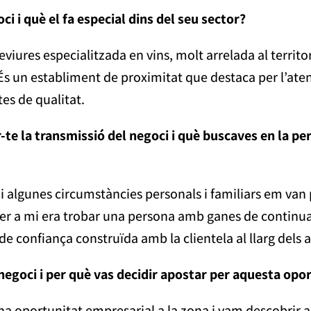
oci i què el fa especial dins del seu sector?
viures especialitzada en vins, molt arrelada al territor
 És un establiment de proximitat que destaca per l’ate
es de qualitat.
r-te la transmissió del negoci i què buscaves en la p
ó i algunes circumstàncies personals i familiars em van
er a mi era trobar una persona amb ganes de continua
ió de confiança construïda amb la clientela al llarg dels 
 negoci i per què vas decidir apostar per aquesta opo
a oportunitat empresarial a la zona i vam descobrir a