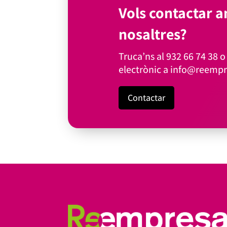
Vols contactar 
nosaltres?
Truca’ns al
932 66 74 38
o 
electrònic a
info@reempr
Contactar