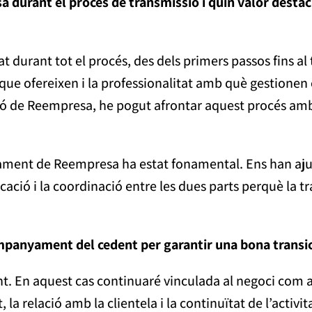
 durant el procés de transmissió i quin valor destac
urant tot el procés, des dels primers passos fins al
 que ofereixen i la professionalitat amb què gestionen 
ió de Reempresa, he pogut afrontar aquest procés amb 
yament de Reempresa ha estat fonamental. Ens han aju
icació i la coordinació entre les dues parts perquè la 
mpanyament del cedent per garantir una bona transi
t. En aquest cas continuaré vinculada al negoci com a t
la relació amb la clientela i la continuïtat de l’activit