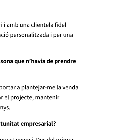
i i amb una clientela fidel
nció personalitzada i per una
ersona que n’havia de prendre
 portar a plantejar-me la venda
r el projecte, mantenir
anys.
rtunitat empresarial?
quest negoci. Des del primer