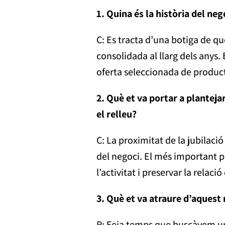
1. Quina és la història del neg
C: Es tracta d’una botiga de que
consolidada al llarg dels anys.
oferta seleccionada de product
2. Què et va portar a planteja
el relleu?
C: La proximitat de la jubilaci
del negoci. El més important p
l’activitat i preservar la relac
3. Què et va atraure d’aquest
R: Feia temps que buscàvem un