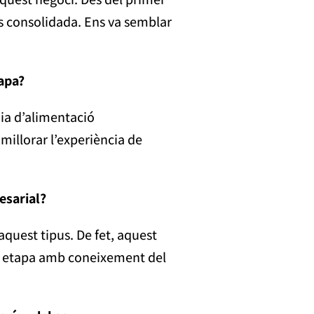
s consolidada. Ens va semblar
tapa?
nia d’alimentació
illorar l’experiència de
esarial?
aquest tipus. De fet, aquest
va etapa amb coneixement del