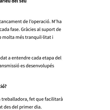
aríeu del seu
 tancament de l’operació. M’ha
cada fase. Gràcies al suport de
molta més tranquil·litat i
dat a entendre cada etapa del
transmissió es desenvolupés
ció?
reballadora, fet que facilitarà
at des del primer dia.