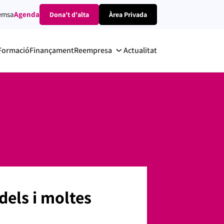
emsa
Agenda
Dona't d'alta
Àrea Privada
Formació
Finançament
Reempresa
Actualitat
dels i moltes