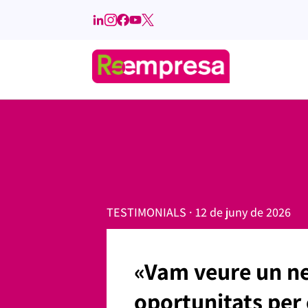
TESTIMONIALS · 12 de juny de 2026
«Vam veure un neg
oportunitats per 