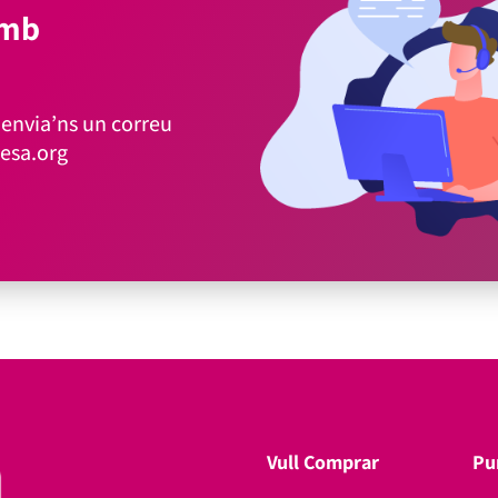
amb
envia’ns un correu
esa.org
Vull Comprar
Pu