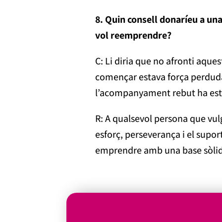
8. Quin consell donaríeu a un
vol reemprendre?
C: Li diria que no afronti aque
començar estava força perduda
l’acompanyament rebut ha esta
R: A qualsevol persona que vulg
esforç, perseverança i el sup
emprendre amb una base sòlid