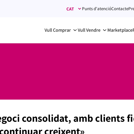
Punts d'atenció
Contacte
Pr
Vull Comprar
Vull Vendre
Marketplace
oci consolidat, amb clients fi
continuar creixent»