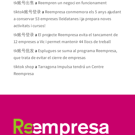
tk账号出售
a
Reempren un negoci en funcionament
tiktok账号登录
a
Reempresa conmemora els 5 anys ajudant
a conservar 53 empreses lleidatanes i ja prepara noves
activitats i cursos!
tk账号登录
a
El projecte Reempresa evita el tancament de
12 empreses a Vic i permet mantenir 44 llocs de treball
tk账号批发
a
Esplugues se suma al programa Reempresa,
que trata de evitar el cierre de empresas
tiktok shop
a
Tarragona Impulsa tendrá un Centre
Reempresa