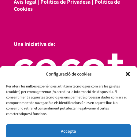
Avís legal
|
Política de Privadesa
|
Política de
Cookies
Una iniciativa de:
Configuració de cookies
Per oferir les millors experiències, utilitzem tecnologies com ara les galetes
(cookies) per emmagatzemar i/o accedir a la informació del dispositiu. El
consentiment a aquestes tecnologies ens permetrà processar dades com ara el
comportament de navegació o els identificadors únics en aquest lloc. No
consentir o retirar el consentiment pot afectar negativament certes
característiques i funcions.
Amb el suport de:
Accepta