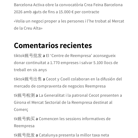
Barcelona Activa obre la convocatòria Crea Feina Barcelona
2026 amb ajuts de fins a 15.000 € per contracte
«Volia un negoci proper a les persones i l’he trobat al Mercat
de la Creu Alta»
Comentarios recientes
tiktok账号批发
a
El ‘Centre de Reempresa’ aconsegueix
donar continuïtat a 1.770 empreses i salvar 5.100 llocs de
treball en sis anys
tiktok账号出售
a
Cecot y Coell colaboran en la difusión del
mercado de compraventa de negocios Reempresa
tk账号检测
a
La Generalitat i la patronal Cecot presenten a
Girona el Mercat Sectorial de la Reempresa destinat al
Comerç
tk账号购买
a
Comencen les sessions informatives de
Reempresa
tk账号批发
a
Catalunya presenta la millor taxa neta