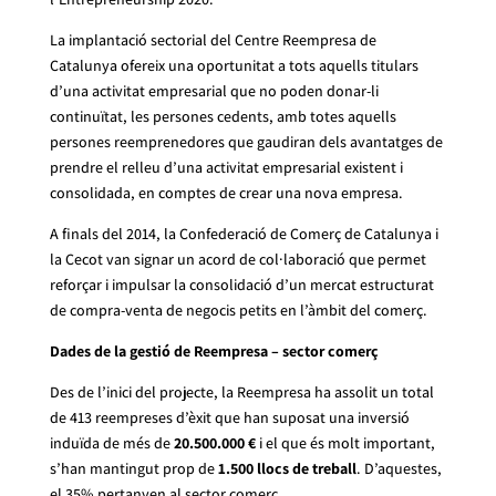
La
implantació sectorial
del Centre Reempresa de
Catalunya ofereix una oportunitat a tots aquells titulars
d’una activitat empresarial que no poden donar-li
continuïtat, les persones cedents, amb totes aquells
persones reemprenedores que gaudiran dels avantatges de
prendre el relleu d’una activitat empresarial existent i
consolidada, en comptes de crear una nova empresa.
A finals del 2014, la Confederació de Comerç de Catalunya i
la Cecot van signar un acord de col·laboració que permet
reforçar i impulsar la consolidació d’un mercat estructurat
de compra-venta de negocis petits en l’àmbit del comerç.
Dades de la gestió de Reempresa – sector comerç
Des de l’inici del projecte, la Reempresa ha assolit un total
de 413 reempreses d’èxit que han suposat una inversió
induïda de més de
20.500.000 €
i el que és molt important,
s’han mantingut prop de
1.500 llocs de treball
. D’aquestes,
el 35% pertanyen al sector comerç.