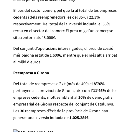
El pes del sector comerç pel que fa al total de les empreses
cedents i dels reemprenedors, és del 35% i 22,3%
respectivament. Del total de la inversió induïda, el 33%
recau en el sector del comerç.El preu mig d’un comerç se
situa entorn als 48.000€.
Del conjunt d’operacions intervingudes, el preu de cessió
més baix ha estat de 1.600€, mentre que el més alt a arribat
al milió d’euros.
Reempresa a Girona
Del total de reempreses d’èxit (més de 400) el
8’76%
pertanyen a la província de Girona, així com l’
11’95%
de les
empreses cedents, molt semblant al
10%
de demografia
empresarial de Girona respecte del conjunt de Catalunya.
Les
36
reempreses d’èxit de la província de Girona han
generat una inversió induïda de
1.025.284€.