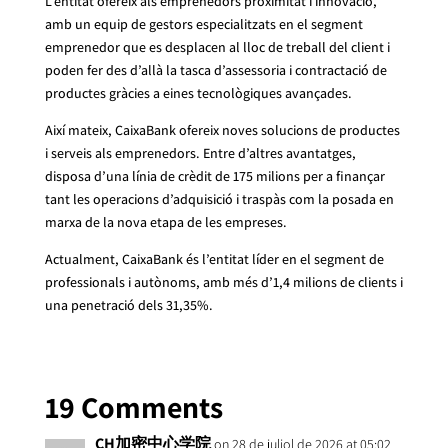
L’entitat ofereix als emprenedors proximitat i innovació,
amb un equip de gestors especialitzats en el segment
emprenedor que es desplacen al lloc de treball del client i
poden fer des d’allà la tasca d’assessoria i contractació de
productes gràcies a eines tecnològiques avançades.
Així mateix, CaixaBank ofereix noves solucions de productes
i serveis als emprenedors. Entre d’altres avantatges,
disposa d’una línia de crèdit de 175 milions per a finançar
tant les operacions d’adquisició i traspàs com la posada en
marxa de la nova etapa de les empreses.
Actualment, CaixaBank és l’entitat líder en el segment de
professionals i autònoms, amb més d’1,4 milions de clients i
una penetració dels 31,35%.
19 Comments
CH加密中心学院
on 28 de juliol de 2026 at 05:02