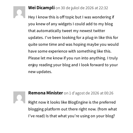
Wei Dicampli
on 30 de juliol de 2026 at 22:32
Hey I know this is off topic but I was wondering if
you knew of any widgets I could add to my blog
that automatically tweet my newest twitter
updates. I’ve been looking for a plug-in like this for
quite some time and was hoping maybe you would
have some experience with something like this.
Please let me know if you run into anything. I truly
enjoy reading your blog and I look forward to your
new updates.
Remona Minister
on 1 d'agost de 2026 at 00:26
Right now it looks like BlogEngine is the preferred
blogging platform out there right now. (from what
I’ve read) Is that what you’re using on your blog?