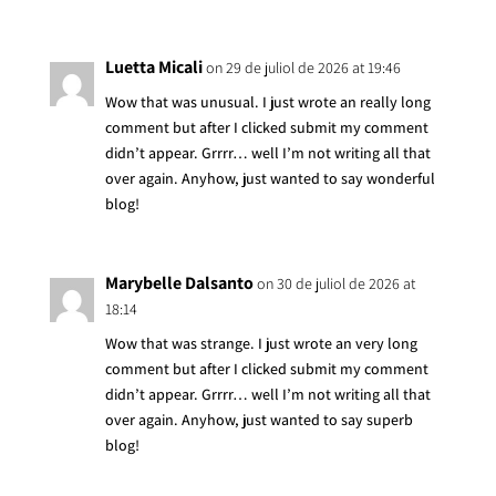
Luetta Micali
on 29 de juliol de 2026 at 19:46
Wow that was unusual. I just wrote an really long
comment but after I clicked submit my comment
didn’t appear. Grrrr… well I’m not writing all that
over again. Anyhow, just wanted to say wonderful
blog!
Marybelle Dalsanto
on 30 de juliol de 2026 at
18:14
Wow that was strange. I just wrote an very long
comment but after I clicked submit my comment
didn’t appear. Grrrr… well I’m not writing all that
over again. Anyhow, just wanted to say superb
blog!