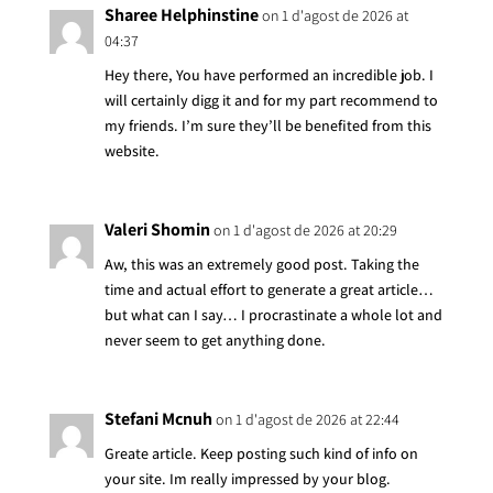
Sharee Helphinstine
on 1 d'agost de 2026 at
04:37
Hey there, You have performed an incredible job. I
will certainly digg it and for my part recommend to
my friends. I’m sure they’ll be benefited from this
website.
Valeri Shomin
on 1 d'agost de 2026 at 20:29
Aw, this was an extremely good post. Taking the
time and actual effort to generate a great article…
but what can I say… I procrastinate a whole lot and
never seem to get anything done.
Stefani Mcnuh
on 1 d'agost de 2026 at 22:44
Greate article. Keep posting such kind of info on
your site. Im really impressed by your blog.