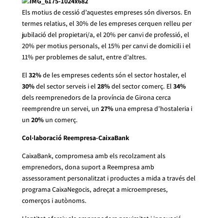
Els motius de cessió d’aquestes empreses són diversos. En
termes relatius, el 30% de les empreses cerquen relleu per
jubilació del propietari/a, el 20% per canvi de professió, el
20% per motius personals, el 15% per canvi de domicili i el
11% per problemes de salut, entre d’altres.
El
32%
de les empreses cedents són el sector hostaler, el
30%
del sector serveis i el
28%
del sector comerç. El
34%
dels reemprenedors de la província de Girona cerca
reemprendre un servei, un
27%
una empresa d’hostaleria i
un
20%
un comerç.
Col·laboració Reempresa-CaixaBank
CaixaBank, compromesa amb els recolzament als
emprenedors, dona suport a Reempresa amb
assessorament personalitzat i productes a mida a través del
programa CaixaNegocis, adreçat a microempreses,
comerços i autònoms.