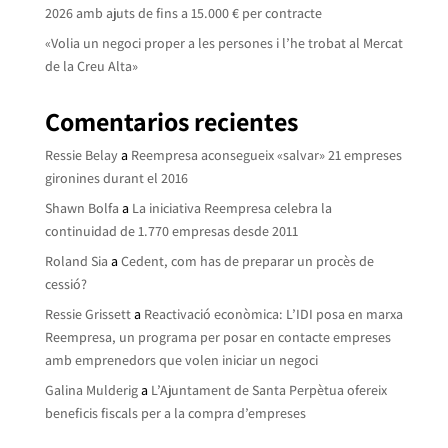
2026 amb ajuts de fins a 15.000 € per contracte
«Volia un negoci proper a les persones i l’he trobat al Mercat
de la Creu Alta»
Comentarios recientes
Ressie Belay
a
Reempresa aconsegueix «salvar» 21 empreses
gironines durant el 2016
Shawn Bolfa
a
La iniciativa Reempresa celebra la
continuidad de 1.770 empresas desde 2011
Roland Sia
a
Cedent, com has de preparar un procès de
cessió?
Ressie Grissett
a
Reactivació econòmica: L’IDI posa en marxa
Reempresa, un programa per posar en contacte empreses
amb emprenedors que volen iniciar un negoci
Galina Mulderig
a
L’Ajuntament de Santa Perpètua ofereix
beneficis fiscals per a la compra d’empreses