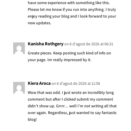
have some experience with something like this.
Please let me know if you run into anything. I truly
enjoy reading your blog and I look forward to your
new updates.
Kanisha Rothgery
on 6 d'agost de 2026 at 06:31
Greate pieces. Keep posting such kind of info on
your page. Im really impressed by it.
Kiera Aroca
on 6 d'agost de 2026 at 11:58
Wow that was odd. I just wrote an incredibly long
comment but after I clicked submit my comment
didn’t show up. Grrrr… well I’m not writing all that
over again. Regardless, just wanted to say fantastic
blog!