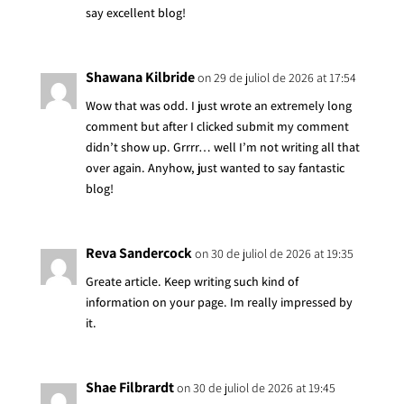
say excellent blog!
Shawana Kilbride
on 29 de juliol de 2026 at 17:54
Wow that was odd. I just wrote an extremely long
comment but after I clicked submit my comment
didn’t show up. Grrrr… well I’m not writing all that
over again. Anyhow, just wanted to say fantastic
blog!
Reva Sandercock
on 30 de juliol de 2026 at 19:35
Greate article. Keep writing such kind of
information on your page. Im really impressed by
it.
Shae Filbrardt
on 30 de juliol de 2026 at 19:45