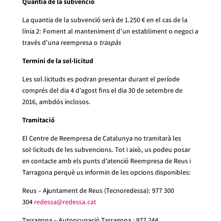
Quantia de la subvenció
La quantia de la subvenció serà de 1.250 € en el cas de la
línia 2: Foment al manteniment d’un establiment o negoci a
través d’una reempresa o
traspàs
Termini de la sol·licitud
Les sol.licituds es podran presentar durant el període
comprés del dia 4 d’agost fins el dia 30 de setembre de
2016, ambdós inclosos.
Tramitació
El Centre de Reempresa de Catalunya no tramitarà les
sol·licituds de les subvencions. Tot i això, us podeu posar
en contacte amb els punts d’atenció Reempresa de Reus i
Tarragona perquè us informin de les opcions disponibles:
Reus – Ajuntament de Reus (Tecnoredessa): 977 300
304
redessa@redessa.cat
Tarragona – Autoocupació Tarragona : 977 244