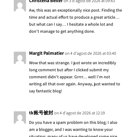
Christena Beiler
on 3 d'agost de 2026 at 09:43
Aw, this was an exceptionally nice post. Finding the
time and actual effort to produce a great article…
but what can I say… I hesitate a whole lot and
don’t manage to get anything done.
Margit Palmatier
on 4 d'agost de 2026 at 03:40
Wow that was strange. I just wrote an incredibly
long comment but after I clicked submit my
comment didn’t appear. Grrrr… well I’m not
writing all that over again. Anyway, just wanted to
say fantastic blog!
tk账号被封
on 4 d'agost de 2026 at 12:19
Do you have a spam problem on this blog; I also
am a blogger, and I was wanting to know your
situation; many of us have developed some nice