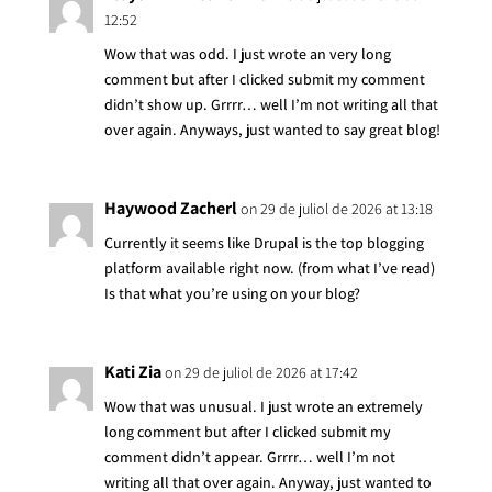
12:52
Wow that was odd. I just wrote an very long
comment but after I clicked submit my comment
didn’t show up. Grrrr… well I’m not writing all that
over again. Anyways, just wanted to say great blog!
Haywood Zacherl
on 29 de juliol de 2026 at 13:18
Currently it seems like Drupal is the top blogging
platform available right now. (from what I’ve read)
Is that what you’re using on your blog?
Kati Zia
on 29 de juliol de 2026 at 17:42
Wow that was unusual. I just wrote an extremely
long comment but after I clicked submit my
comment didn’t appear. Grrrr… well I’m not
writing all that over again. Anyway, just wanted to