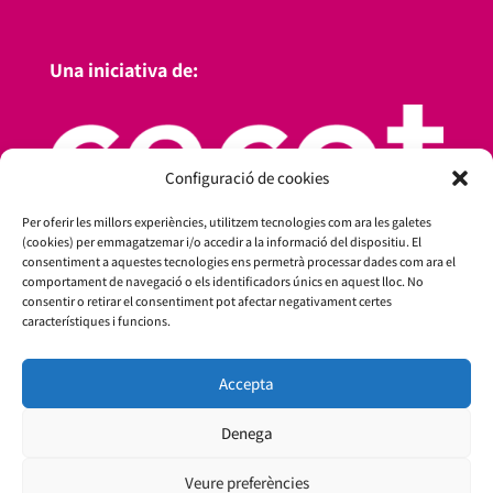
Una iniciativa de:
Configuració de cookies
Per oferir les millors experiències, utilitzem tecnologies com ara les galetes
(cookies) per emmagatzemar i/o accedir a la informació del dispositiu. El
consentiment a aquestes tecnologies ens permetrà processar dades com ara el
comportament de navegació o els identificadors únics en aquest lloc. No
consentir o retirar el consentiment pot afectar negativament certes
característiques i funcions.
Amb el suport de:
Accepta
Denega
Veure preferències