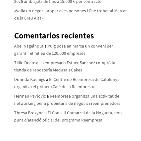
2026 amb ajuts de fins a 15.000 € per contracte
«Volia un negoci proper a les persones i l’he trobat al Mercat
de la Creu Alta»
Comentarios recientes
Abel Nagelhout
a
Puig posa en marxa un conveni per
garantir el relleu de 120.000 empreses
Tillie Deare
a
La empresaria Esther Sánchez compró la
tienda de repostería Medusa’s Cakes
Dorinda Koenigs
a
El Centre de Reempresa de Catalunya
organitza el primer «Cafè de la Reempresa»
Herman Pavlovic
a
Reempresa organitza una activitat de
networking per a propietaris de negocis i reemprenedors
Thresa Brozyna
a
El Consell Comarcal de la Noguera, nou
punt d’atenció oficial del programa Reempresa