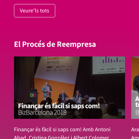
Veure'ls tots
El Procés de Reempresa
Finançar és fàcil si saps com! Amb Antoni
Ara
Abad, Cristina González i Albert Colomer
Amb