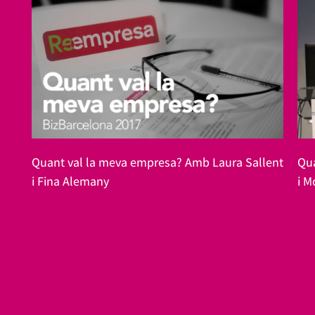
Quant val la meva empresa? Amb Laura Sallent
Qua
i Fina Alemany
i M