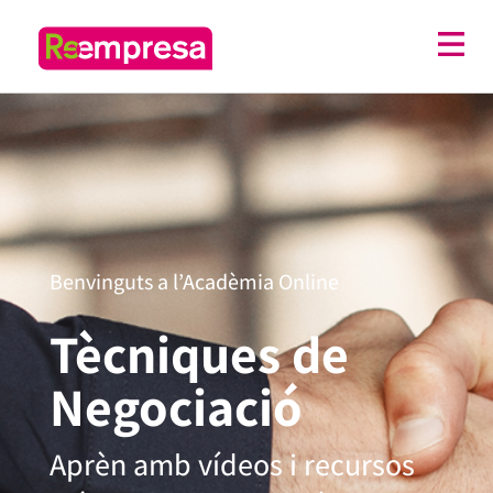
Benvinguts a l’Acadèmia Online
Tècniques de
Negociació
Aprèn amb vídeos i recursos