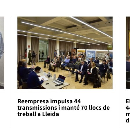
Reempresa impulsa 44
E
transmissions i manté 70 llocs de
4
treball a Lleida
m
d