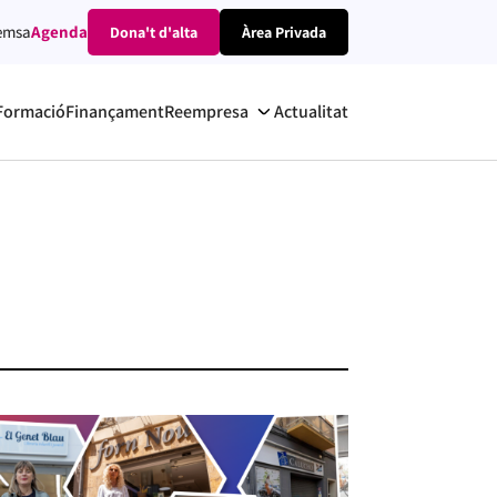
emsa
Agenda
Dona't d'alta
Àrea Privada
Formació
Finançament
Reempresa
Actualitat