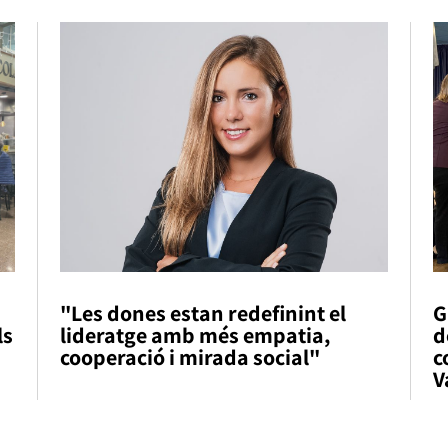
"Les dones estan redefinint el
G
ls
lideratge amb més empatia,
d
cooperació i mirada social"
c
V