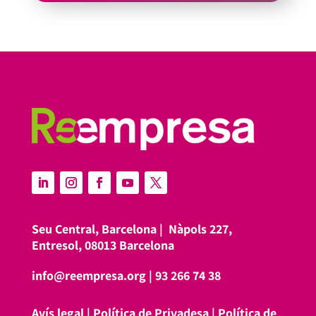
Seu Central, Barcelona |
Nàpols 227,
Entresol, 08013 Barcelona
info@reempresa.org
|
93 266 74 38
Avís legal
|
Política de Privadesa
|
Política de