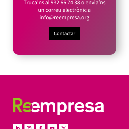
Truca’ns al
932 66 74 38
o envia’ns
un correu electrònic a
info@reempresa.org
Contactar