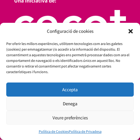
Una iniciativa de:
Configuració de cookies
Per oferir les millors experiències, utilitzem tecnologies com ara les galetes
(cookies) per emmagatzemar i/o accedir a la informació del dispositiu. El
consentiment a aquestes tecnologies ens permetrà processar dades com ara el
comportament de navegació o els identificadors únics en aquest lloc. No
consentir o retirar el consentiment pot afectar negativament certes
característiques i funcions.
Amb el suport de:
Accepta
Denega
Veure preferències
Política de Cookies
Política de Privadesa