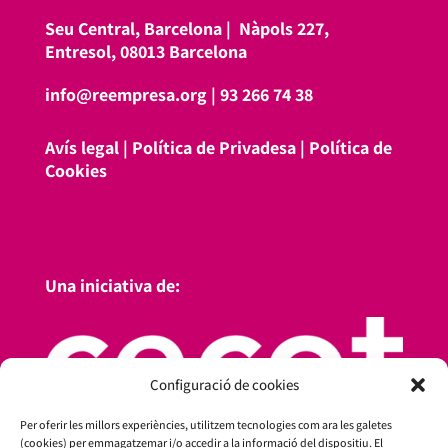
Seu Central, Barcelona |
Nàpols 227,
Entresol, 08013 Barcelona
info@reempresa.org
|
93 266 74 38
Avís legal
|
Política de Privadesa
|
Política de
Cookies
Una iniciativa de:
Configuració de cookies
Per oferir les millors experiències, utilitzem tecnologies com ara les galetes
(cookies) per emmagatzemar i/o accedir a la informació del dispositiu. El