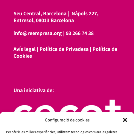
Seu Central, Barcelona |
Nàpols 227,
Entresol, 08013 Barcelona
info@reempresa.org
|
93 266 74 38
Avís legal
|
Política de Privadesa
|
Política de
Cookies
Una iniciativa de:
Configuració de cookies
Per oferir les millors experiències, utilitzem tecnologies com ara les galetes