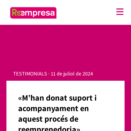
TESTIMONIALS · 11 de juliol de 2024
«M’han donat suport i
acompanyament en
aquest procés de
reemprenedoria»