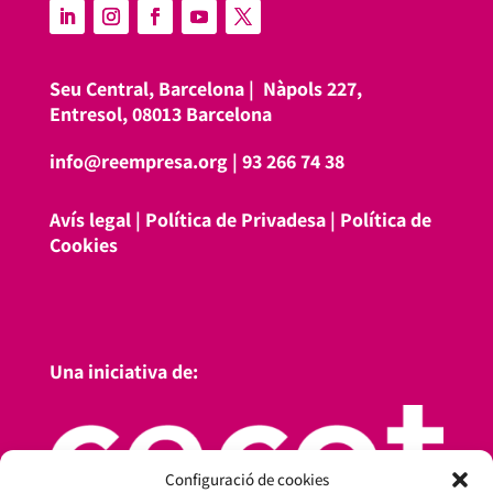
Seu Central, Barcelona |
Nàpols 227,
Entresol, 08013 Barcelona
info@reempresa.org
|
93 266 74 38
Avís legal
|
Política de Privadesa
|
Política de
Cookies
Una iniciativa de:
Configuració de cookies