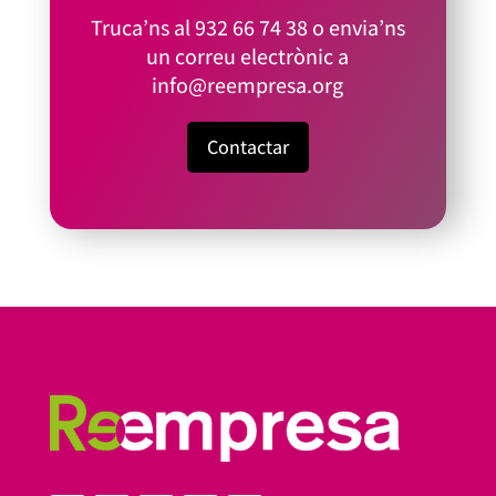
Truca’ns al
932 66 74 38
o envia’ns
un correu electrònic a
info@reempresa.org
Contactar