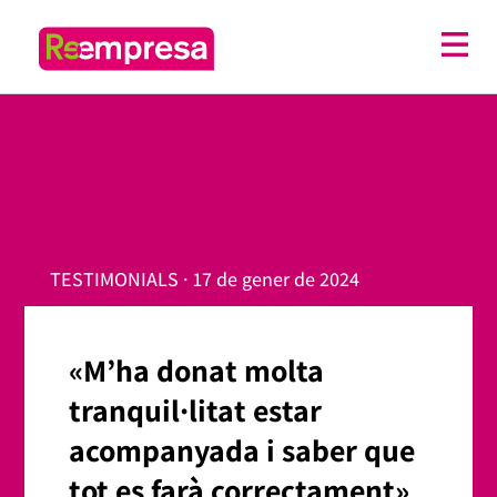
TESTIMONIALS · 17 de gener de 2024
«M’ha donat molta
tranquil·litat estar
acompanyada i saber que
tot es farà correctament»