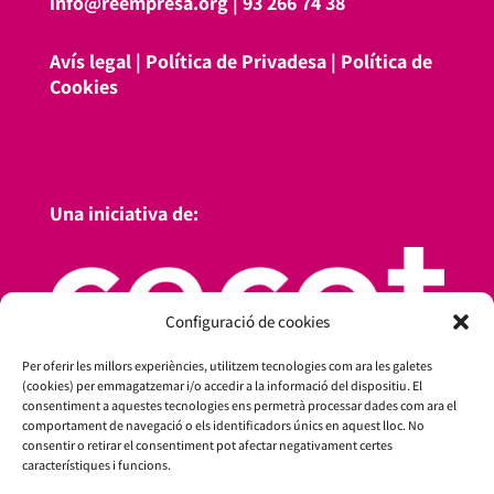
info@reempresa.org
|
93 266 74 38
Avís legal
|
Política de Privadesa
|
Política de
Cookies
Una iniciativa de:
Configuració de cookies
Per oferir les millors experiències, utilitzem tecnologies com ara les galetes
(cookies) per emmagatzemar i/o accedir a la informació del dispositiu. El
consentiment a aquestes tecnologies ens permetrà processar dades com ara el
comportament de navegació o els identificadors únics en aquest lloc. No
consentir o retirar el consentiment pot afectar negativament certes
característiques i funcions.