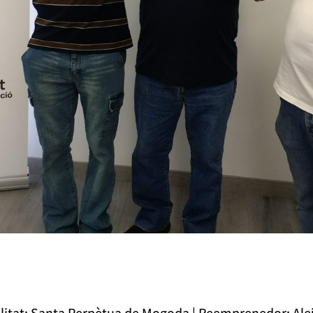
alitat: Santa Perpètua de Mogoda | Reemprenedor: Al