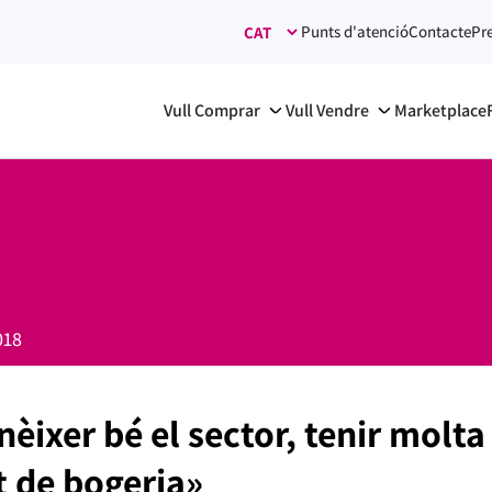
Punts d'atenció
Contacte
Pr
Vull Comprar
Vull Vendre
Marketplace
018
ixer bé el sector, tenir molta 
t de bogeria»