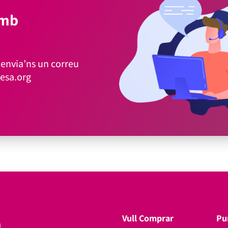
amb
envia’ns un correu
esa.org
Vull Comprar
Pu