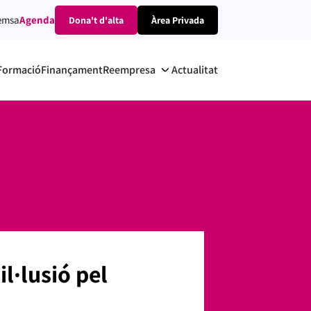
emsa
Agenda
Dona't d'alta
Àrea Privada
Formació
Finançament
Reempresa
Actualitat
il·lusió pel