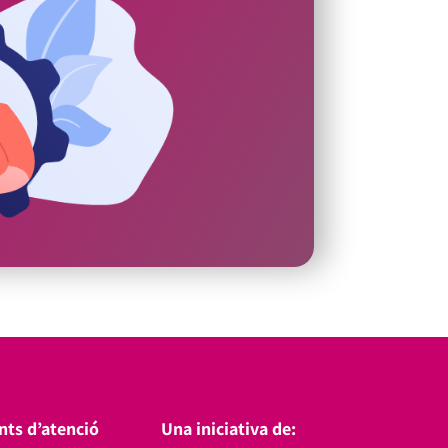
nts d’atenció
Una iniciativa de: