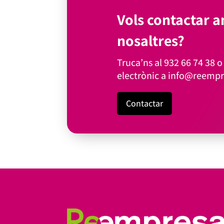
Vols contactar 
nosaltres?
Truca’ns al
932 66 74 38
o 
electrònic a
info@reempr
Contactar