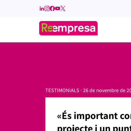
TESTIMONIALS · 26 de novembre de 2
«És important conè
projecte i un pun