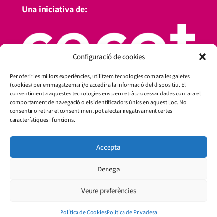
Una iniciativa de:
Configuració de cookies
Per oferir les millors experiències, utilitzem tecnologies com ara les galetes
(cookies) per emmagatzemar i/o accedir a la informació del dispositiu. El
consentiment a aquestes tecnologies ens permetrà processar dades com ara el
comportament de navegació o els identificadors únics en aquest lloc. No
consentir o retirar el consentiment pot afectar negativament certes
característiques i funcions.
Amb el suport de:
Accepta
Denega
Veure preferències
Política de Cookies
Política de Privadesa