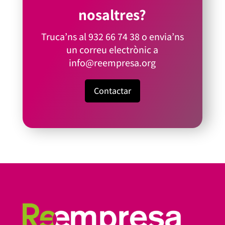
nosaltres?
Truca’ns al
932 66 74 38
o envia’ns
un correu electrònic a
info@reempresa.org
Contactar