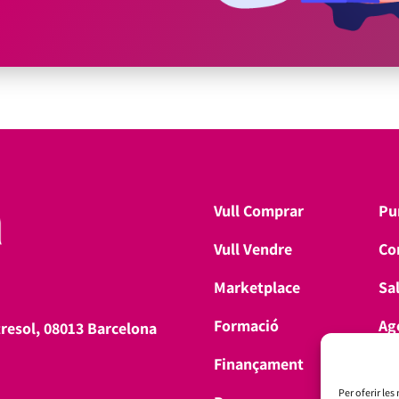
Vull Comprar
Pu
Vull Vendre
Co
Marketplace
Sa
Formació
Ag
tresol, 08013 Barcelona
Finançament
Don
Per oferir les