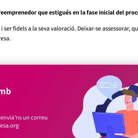
 reemprenedor que estigués en la fase inicial del pr
i ser fidels a la seva valoració. Deixar-se assessorar, q
esa.
amb
envia’ns un correu
esa.org