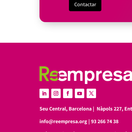
Contactar
Seu Central, Barcelona |
Nàpols 227, En
info@reempresa.org
|
93 266 74 38