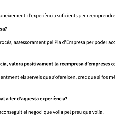
l coneixement i l’experiència suficients per reemprendre
sa?
 procés, assessorament pel Pla d’Empresa per poder a
ncia, valora positivament la reempresa d’empreses co
cientment els serveis que s’ofereixen, crec que si fos
al a fer d’aquesta experiència?
conseguit el negoci que volia pel preu que volia.