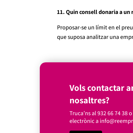
11. Quin consell donaria a un
Proposar-se un límit en el preu 
que suposa analitzar una empr
Vols contactar 
nosaltres?
Truca’ns al
932 66 74 38
o 
electrònic a
info@reempr