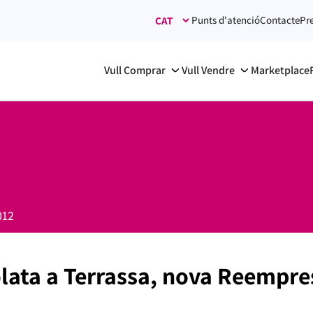
Punts d'atenció
Contacte
Pr
Vull Comprar
Vull Vendre
Marketplace
012
lata a Terrassa, nova Reempres