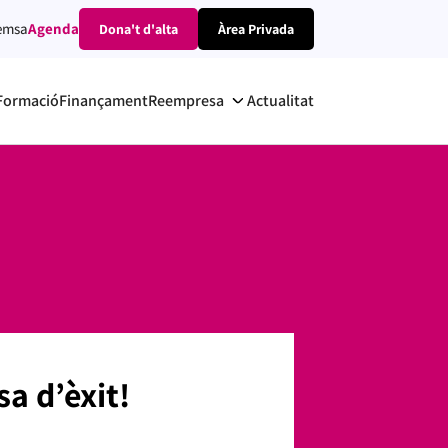
emsa
Agenda
Dona't d'alta
Àrea Privada
Formació
Finançament
Reempresa
Actualitat
a d’èxit!