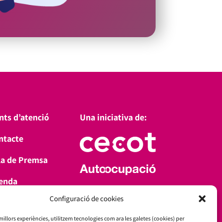
nts d’atenció
Una iniciativa de:
ntacte
la de Premsa
enda
Amb el suport de:
Configuració de cookies
a’t d’alta
 millors experiències, utilitzem tecnologies com ara les galetes (cookies) per