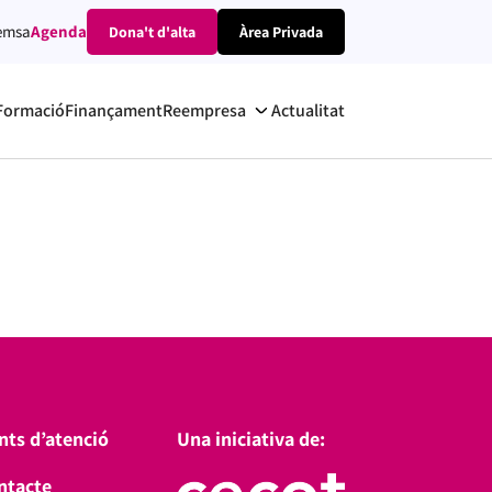
emsa
Agenda
Dona't d'alta
Àrea Privada
Formació
Finançament
Reempresa
Actualitat
nts d’atenció
Una iniciativa de:
ntacte