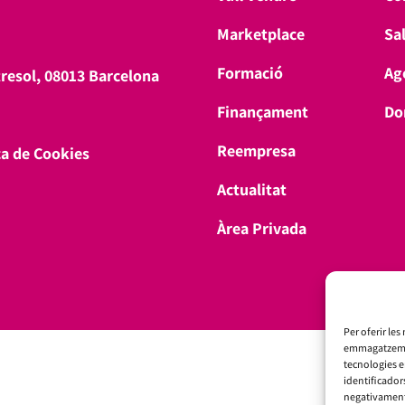
Marketplace
Sa
Formació
Ag
tresol, 08013 Barcelona
Finançament
Don
Reempresa
ca de Cookies
Actualitat
Àrea Privada
Per oferir les
emmagatzemar 
tecnologies 
identificador
negativament 