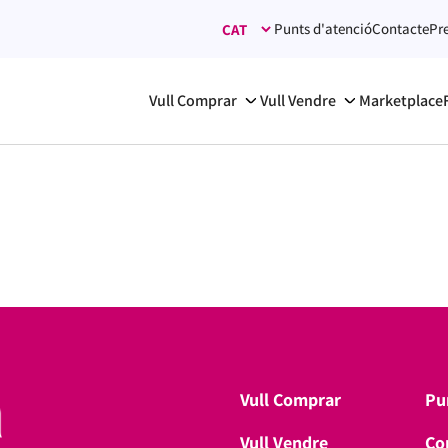
Punts d'atenció
Contacte
Pr
Vull Comprar
Vull Vendre
Marketplace
Vull Comprar
Pu
Vull Vendre
Co