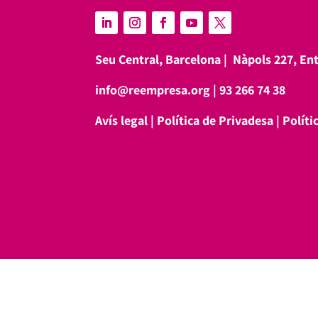
Seu Central, Barcelona |
Nàpols 227, En
info@reempresa.org
|
93 266 74 38
Avís legal
|
Política de Privadesa
|
Políti