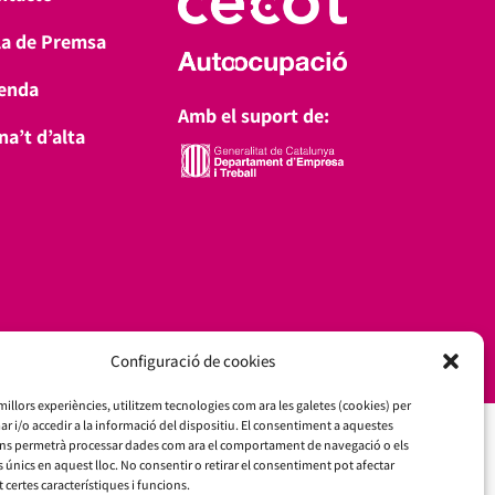
la de Premsa
enda
Amb el suport de:
a’t d’alta
Configuració de cookies
 millors experiències, utilitzem tecnologies com ara les galetes (cookies) per
i/o accedir a la informació del dispositiu. El consentiment a aquestes
ens permetrà processar dades com ara el comportament de navegació o els
s únics en aquest lloc. No consentir o retirar el consentiment pot afectar
certes característiques i funcions.