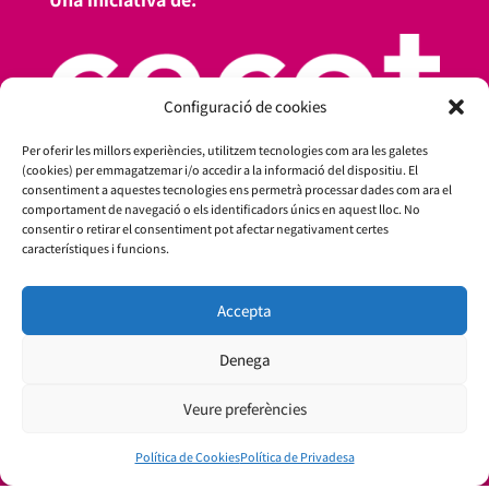
Configuració de cookies
Per oferir les millors experiències, utilitzem tecnologies com ara les galetes
(cookies) per emmagatzemar i/o accedir a la informació del dispositiu. El
consentiment a aquestes tecnologies ens permetrà processar dades com ara el
comportament de navegació o els identificadors únics en aquest lloc. No
consentir o retirar el consentiment pot afectar negativament certes
característiques i funcions.
Amb el suport de:
Accepta
Denega
Veure preferències
Política de Cookies
Política de Privadesa