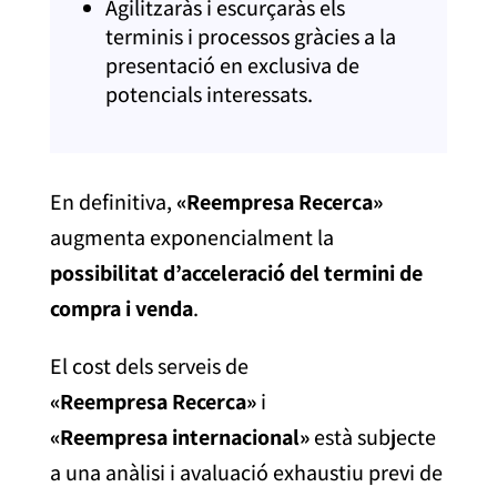
Agilitzaràs i escurçaràs els
terminis i processos gràcies a la
presentació en exclusiva de
potencials interessats.
En definitiva,
«
Reempresa
Recerca»
augmenta exponencialment
la
possibilitat
d’acceleració del termini de
compra i venda
.
El cost dels serveis de
«
Reempresa
Recerca»
i
«
Reempresa
internacional»
està subjecte
a
una anàlisi
i avaluació exhaustiu previ de