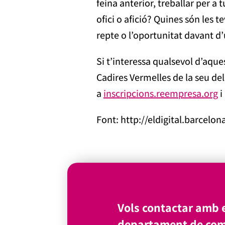
feina anterior, treballar per a
ofici o afició? Quines són les 
repte o l’oportunitat davant d’
Si t’interessa qualsevol d’aques
Cadires Vermelles de la seu del
a
inscripcions.reempresa.org
i
Font: http://eldigital.barcelon
Vols contactar amb e
departament de com