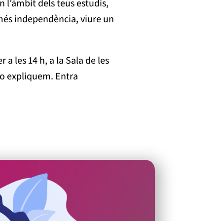
 l’àmbit dels teus estudis,
r més independència, viure un
a les 14 h, a la Sala de les
’ho expliquem. Entra