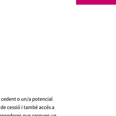
s cedent o un/a potencial
de cessió i també accés a
prenedores que cerquen un