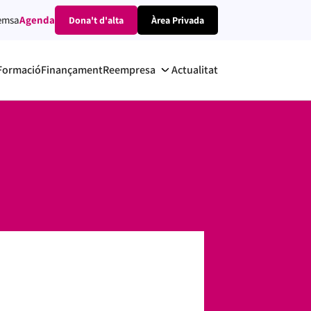
emsa
Agenda
Dona't d'alta
Àrea Privada
Formació
Finançament
Reempresa
Actualitat