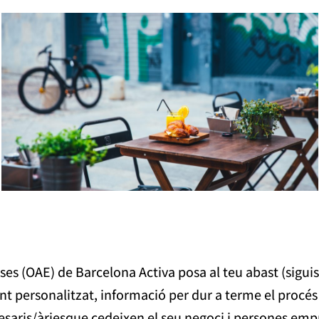
ses (OAE) de Barcelona Activa posa al teu abast (sigui
 personalitzat, informació per dur a terme el procés 
saris/àriesque cedeixen el seu negoci i persones em