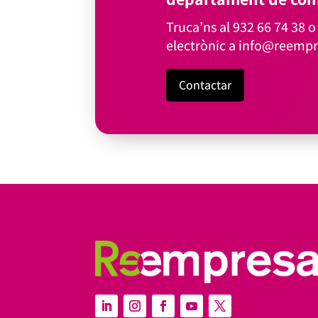
Truca’ns al
932 66 74 38
o 
electrònic a
info@reempr
Contactar