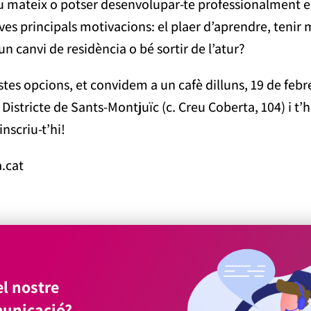
 tu mateix o potser desenvolupar-te professionalment en
teves principals motivacions: el plaer d’aprendre, teni
un canvi de residència o bé sortir de l’atur?
tes opcions, et convidem a un cafè dilluns, 19 de febrer 
 Districte de Sants-Montjuïc (c. Creu Coberta, 104) i t
 inscriu-t’hi!
a.cat
l nostre
unicació?