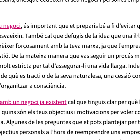
eu negoci
, és important que et preparis bé a fi d’evitar qu
’esvaeixin. També cal que defugis de la idea que una il·
rèixer forçosament amb la teva marxa, ja que l’empresa
stió. De la mateixa manera que vas seguir un procés mi
molt estricta per tal d’assegurar-li una vida llarga. I
 de què es tracti o de la seva naturalesa, una cessió c
’organitzar a consciència.
amb un negoci ja existent
cal que tinguis clar per què h
 quins són els teus objectius i motivacions per voler co
Algunes de les preguntes que et pots plantejar per ta
bjectius personals a l’hora de reemprendre una empre