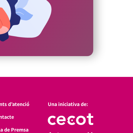
nts d’atenció
Una iniciativa de:
ntacte
la de Premsa