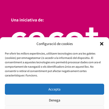
Una iniciativa de:
Configuració de cookies
Per oferir les millors experiències, utilitzem tecnologies com ara les galetes
(cookies) per emmagatzemar i/o accedir a la informació del dispositiu. El
consentiment a aquestes tecnologies ens permetrà processar dades com ara el
comportament de navegació o els identificadors únics en aquest lloc. No
consentir o retirar el consentiment pot afectar negativament certes
característiques i funcions.
Accepta
Amb el suport de:
Denega