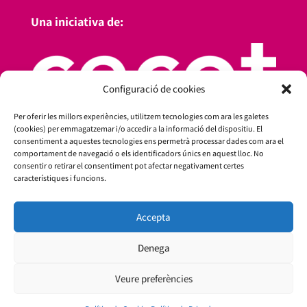
Una iniciativa de:
Configuració de cookies
Per oferir les millors experiències, utilitzem tecnologies com ara les galetes
(cookies) per emmagatzemar i/o accedir a la informació del dispositiu. El
consentiment a aquestes tecnologies ens permetrà processar dades com ara el
comportament de navegació o els identificadors únics en aquest lloc. No
consentir o retirar el consentiment pot afectar negativament certes
característiques i funcions.
Amb el suport de:
Accepta
Denega
Veure preferències