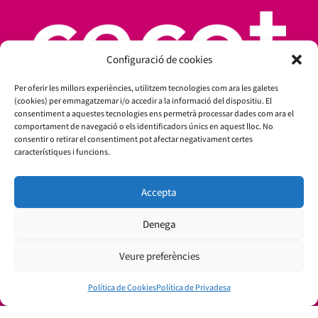
Configuració de cookies
Per oferir les millors experiències, utilitzem tecnologies com ara les galetes
(cookies) per emmagatzemar i/o accedir a la informació del dispositiu. El
consentiment a aquestes tecnologies ens permetrà processar dades com ara el
comportament de navegació o els identificadors únics en aquest lloc. No
consentir o retirar el consentiment pot afectar negativament certes
característiques i funcions.
Amb el suport de:
Accepta
Denega
Veure preferències
Política de Cookies
Política de Privadesa