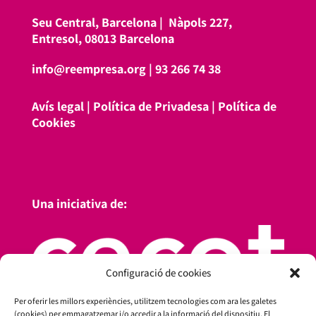
Seu Central, Barcelona |
Nàpols 227,
Entresol, 08013 Barcelona
info@reempresa.org
|
93 266 74 38
Avís legal
|
Política de Privadesa
|
Política de
Cookies
Una iniciativa de:
Configuració de cookies
Per oferir les millors experiències, utilitzem tecnologies com ara les galetes
(cookies) per emmagatzemar i/o accedir a la informació del dispositiu. El