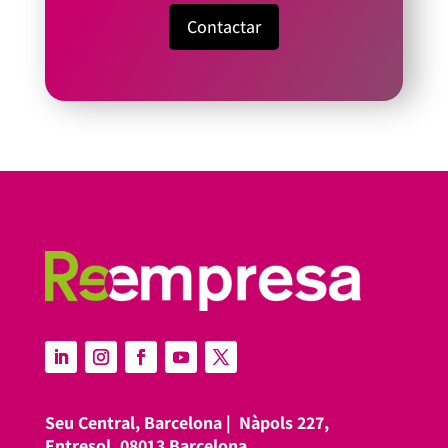
Contactar
Seu Central, Barcelona |
Nàpols 227,
Entresol, 08013 Barcelona