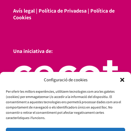
Avís legal
|
Política de Privadesa
|
Política de
Cookies
Una iniciativa de:
Configuració de cookies
Per oferir les millors experiències, utilitzem tecnologies com ara les galetes
(cookies) per emmagatzemar i/o accedir a la informació del dispositiu. El
consentiment a aquestes tecnologies ens permetrà processar dades com ara el
comportament de navegació o els identificadors únics en aquest lloc. No
consentir o retirar el consentiment pot afectar negativament certes
característiques i funcions.