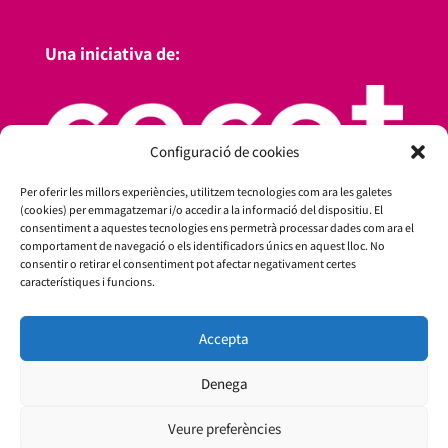
Una iniciativa de:
Configuració de cookies
Per oferir les millors experiències, utilitzem tecnologies com ara les galetes
(cookies) per emmagatzemar i/o accedir a la informació del dispositiu. El
consentiment a aquestes tecnologies ens permetrà processar dades com ara el
comportament de navegació o els identificadors únics en aquest lloc. No
consentir o retirar el consentiment pot afectar negativament certes
característiques i funcions.
Amb el suport de:
Accepta
Denega
Veure preferències