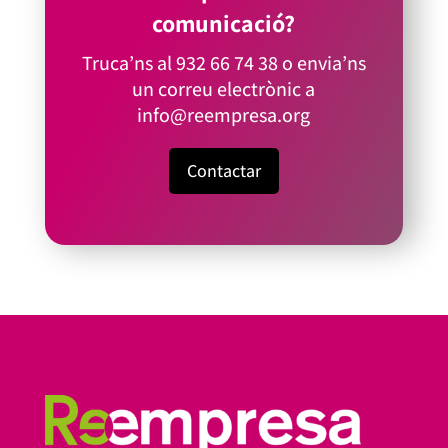
comunicació?
Truca’ns al
932 66 74 38
o envia’ns
un correu electrònic a
info@reempresa.org
Contactar