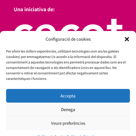
Una iniciativa de:
Configuració de cookies
Per oferir les millors experiències, utilitzem tecnologies com ara les galetes
(cookies) per emmagatzemar i/o accedir a la informació del dispositiu. El
consentiment a aquestes tecnologies ens permetrà processar dades com ara el
comportament de navegació o els identificadors únics en aquest lloc. No
consentir o retirar el consentiment pot afectar negativament certes
característiques i funcions.
Amb el suport de:
Accepta
Denega
Veure preferències