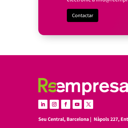
Contactar
Seu Central, Barcelona |
Nàpols 227, En