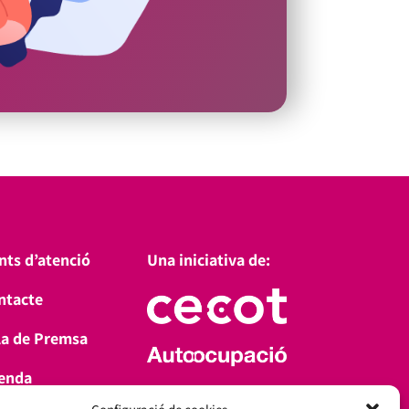
nts d’atenció
Una iniciativa de:
ntacte
la de Premsa
enda
Amb el suport de: