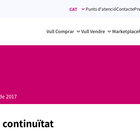
Punts d'atenció
Contacte
Pr
Vull Comprar
Vull Vendre
Marketplace
de 2017
 continuïtat