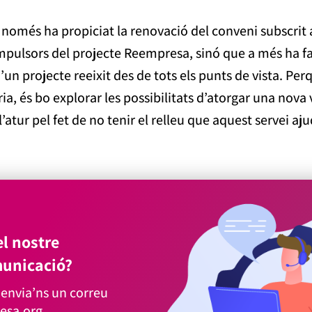
o només ha propiciat la renovació del conveni subscri
impulsors del projecte Reempresa, sinó que a més ha fac
un projecte reeixit des de tots els punts de vista. Pe
a, és bo explorar les possibilitats d’atorgar una nov
atur pel fet de no tenir el relleu que aquest servei aju
l nostre
unicació?
envia’ns un correu
esa.org