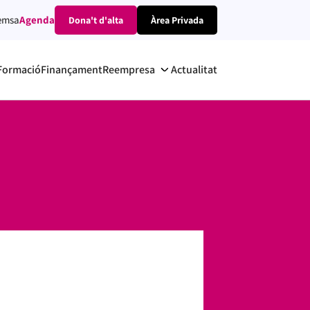
emsa
Agenda
Dona't d'alta
Àrea Privada
Formació
Finançament
Reempresa
Actualitat