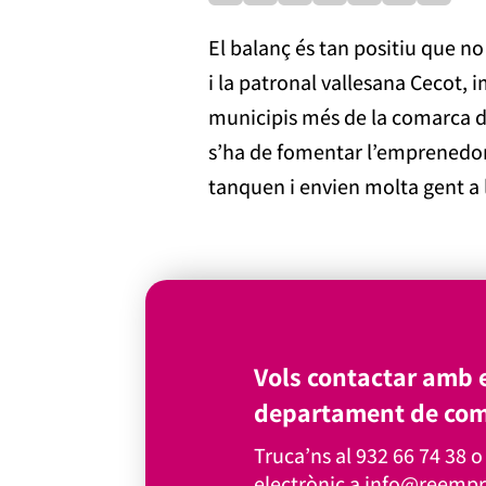
El balanç és tan positiu que n
i la patronal vallesana Cecot, 
municipis més de la comarca d’
s’ha de fomentar l’emprenedori
tanquen i envien molta gent a l’
Vols contactar amb e
departament de com
Truca’ns al
932 66 74 38
o 
electrònic a
info@reempr