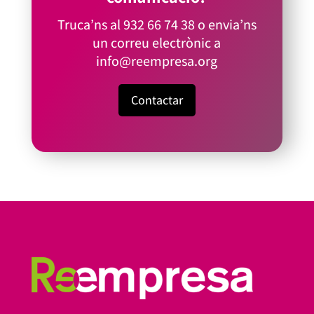
Truca’ns al
932 66 74 38
o envia’ns
un correu electrònic a
info@reempresa.org
Contactar