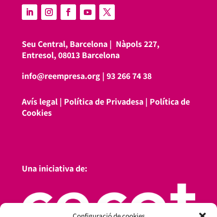
Seu Central, Barcelona |
Nàpols 227,
Entresol, 08013 Barcelona
info@reempresa.org
|
93 266 74 38
Avís legal
|
Política de Privadesa
|
Política de
Cookies
Una iniciativa de:
Configuració de cookies