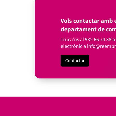
Vols contactar amb e
departament de com
Truca’ns al
932 66 74 38
o 
electrònic a
info@reempr
Contactar