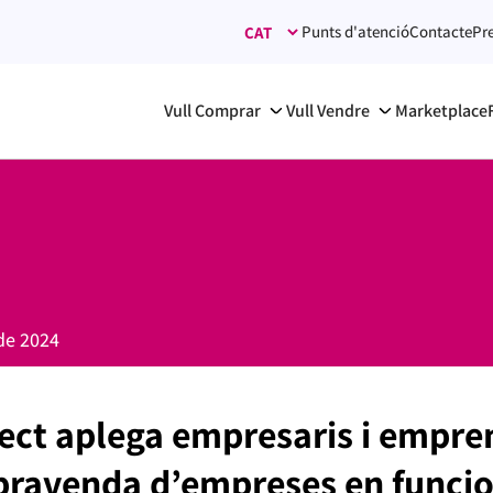
Punts d'atenció
Contacte
Pr
Vull Comprar
Vull Vendre
Marketplace
de 2024
ct aplega empresaris i empre
pravenda d’empreses en func