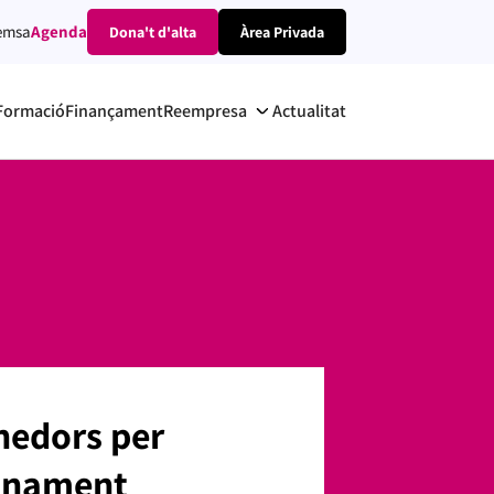
emsa
Agenda
Dona't d'alta
Àrea Privada
Formació
Finançament
Reempresa
Actualitat
nedors per
ionament