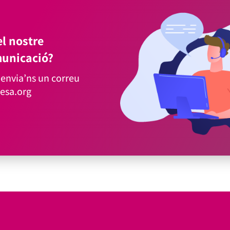
l nostre
unicació?
envia’ns un correu
esa.org