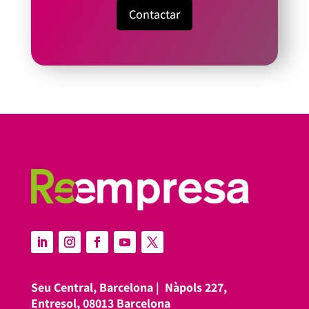
Contactar
Seu Central, Barcelona |
Nàpols 227,
Entresol, 08013 Barcelona