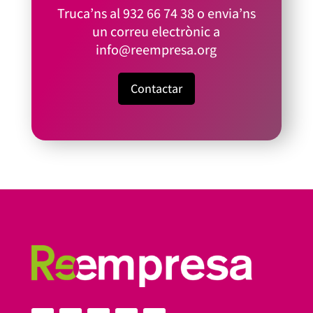
Truca’ns al
932 66 74 38
o envia’ns
un correu electrònic a
info@reempresa.org
Contactar