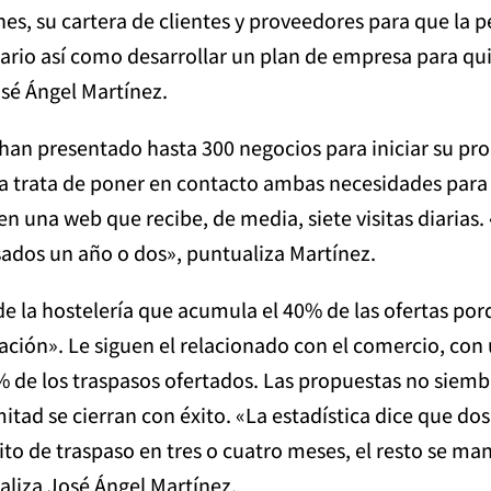
nes, su cartera de clientes y proveedores para que la 
rio así como desarrollar un plan de empresa para qui
osé Ángel Martínez.
an presentado hasta 300 negocios para iniciar su proc
ema trata de poner en contacto ambas necesidades para
en una web que recibe, de media, siete visitas diarias
ados un año o dos», puntualiza Martínez.
e la hostelería que acumula el 40% de las ofertas por
ón». Le siguen el relacionado con el comercio, con u
0% de los traspasos ofertados. Las propuestas no siem
mitad se cierran con éxito. «La estadística dice que do
ito de traspaso en tres o cuatro meses, el resto se man
aliza José Ángel Martínez.