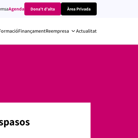
emsa
Agenda
Dona't d'alta
Àrea Privada
Formació
Finançament
Reempresa
Actualitat
aspasos