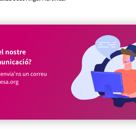
l nostre
unicació?
envia’ns un correu
esa.org