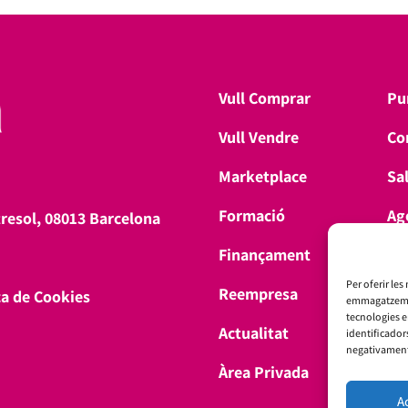
Vull Comprar
Pu
Vull Vendre
Co
Marketplace
Sa
Formació
Ag
tresol, 08013 Barcelona
Finançament
Don
Per oferir les
Reempresa
ca de Cookies
emmagatzemar 
tecnologies 
Actualitat
identificador
negativament 
Àrea Privada
A