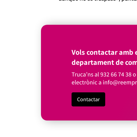
Vols contactar amb e
departament de com
Truca’ns al
932 66 74 38
o 
electrònic a
info@reempr
Contactar