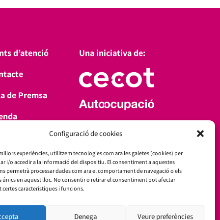
nts d’atenció
Una iniciativa de:
ntacte
la de Premsa
enda
Amb el suport de:
Configuració de cookies
a’t d’alta
 millors experiències, utilitzem tecnologies com ara les galetes (cookies) per
i/o accedir a la informació del dispositiu. El consentiment a aquestes
ens permetrà processar dades com ara el comportament de navegació o els
s únics en aquest lloc. No consentir o retirar el consentiment pot afectar
certes característiques i funcions.
ccepta
Denega
Veure preferències