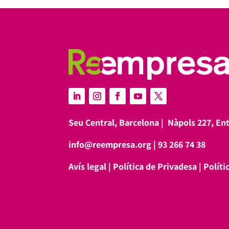
Seu Central, Barcelona |
Nàpols 227, En
info@reempresa.org
|
93 266 74 38
Avís legal
|
Política de Privadesa
|
Políti