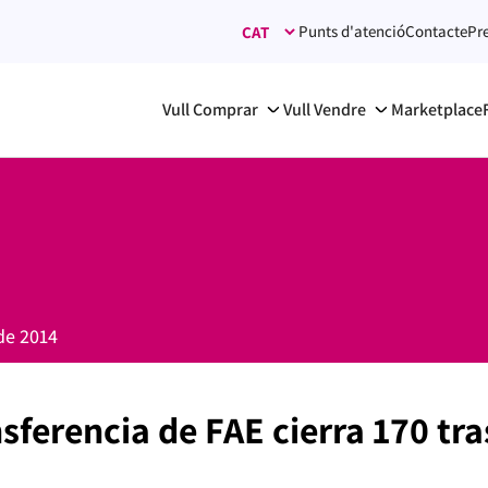
Punts d'atenció
Contacte
Pr
Vull Comprar
Vull Vendre
Marketplace
de 2014
nsferencia de FAE cierra 170 tr