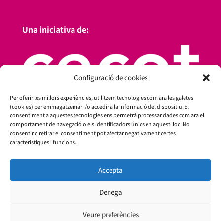
Una iniciativa de:
Configuració de cookies
Per oferir les millors experiències, utilitzem tecnologies com ara les galetes
(cookies) per emmagatzemar i/o accedir a la informació del dispositiu. El
consentiment a aquestes tecnologies ens permetrà processar dades com ara el
comportament de navegació o els identificadors únics en aquest lloc. No
consentir o retirar el consentiment pot afectar negativament certes
característiques i funcions.
Accepta
Amb el suport de:
Denega
Veure preferències