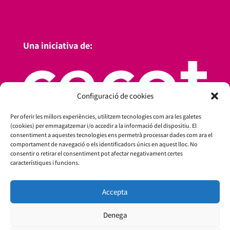
Una iniciativa de:
Configuració de cookies
Per oferir les millors experiències, utilitzem tecnologies com ara les galetes
(cookies) per emmagatzemar i/o accedir a la informació del dispositiu. El
consentiment a aquestes tecnologies ens permetrà processar dades com ara el
comportament de navegació o els identificadors únics en aquest lloc. No
consentir o retirar el consentiment pot afectar negativament certes
característiques i funcions.
Amb el suport de:
Accepta
Denega