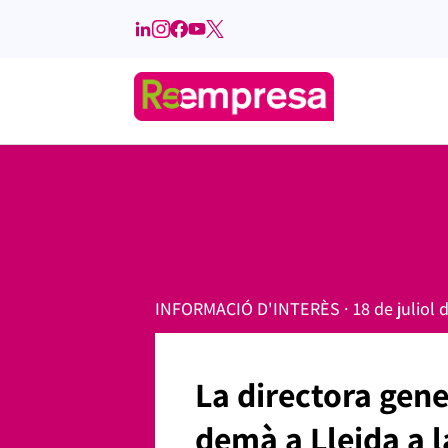
INFORMACIÓ D'INTERÈS · 18 de juliol 
La directora gene
demà a Lleida a l