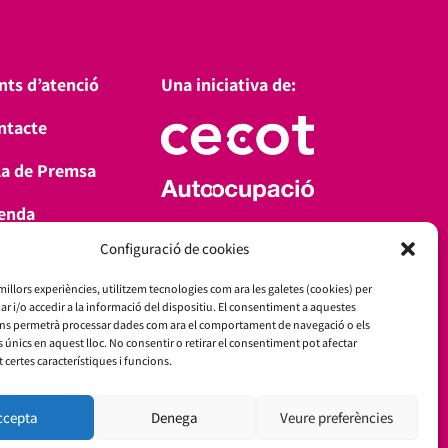
nts d’atenció
Una iniciativa de:
ntacte
la de Premsa
enda
Amb el suport de:
Configuració de cookies
a’t d’alta
 millors experiències, utilitzem tecnologies com ara les galetes (cookies) per
i/o accedir a la informació del dispositiu. El consentiment a aquestes
ens permetrà processar dades com ara el comportament de navegació o els
s únics en aquest lloc. No consentir o retirar el consentiment pot afectar
certes característiques i funcions.
ccepta
Denega
Veure preferències