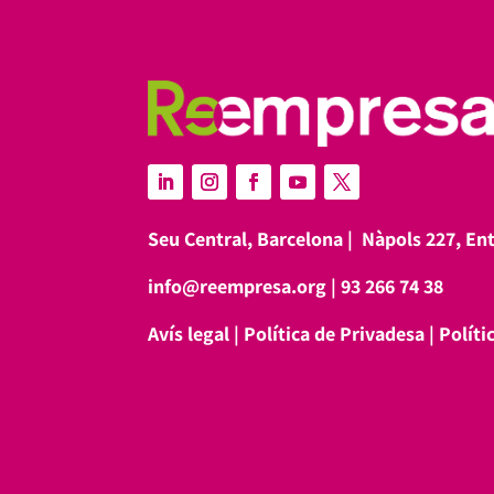
Seu Central, Barcelona |
Nàpols 227, En
info@reempresa.org
|
93 266 74 38
Avís legal
|
Política de Privadesa
|
Políti