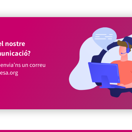
l nostre
unicació?
envia’ns un correu
esa.org