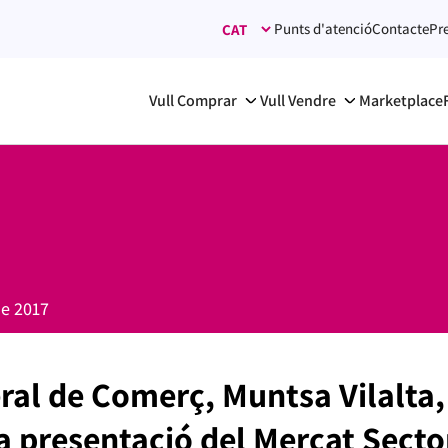
Punts d'atenció
Contacte
Pr
Vull Comprar
Vull Vendre
Marketplace
de 2017
ral de Comerç, Muntsa Vilalta,
a presentació del Mercat Secto