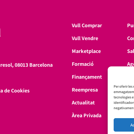
Vull Comprar
Pu
Vull Vendre
Co
Marketplace
Sa
Formació
Ag
tresol, 08013 Barcelona
Finançament
Don
Per oferir les
Reempresa
ca de Cookies
emmagatzemar 
tecnologies 
Actualitat
identificador
negativament 
Àrea Privada
A