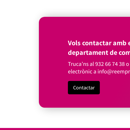
Vols contactar amb e
departament de com
Truca’ns al
932 66 74 38
o 
electrònic a
info@reempr
Contactar