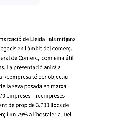
arcació de Lleida i als mitjans
egocis en l’àmbit del comerç.
eneral de Comerç, com eina útil
ns. La presentació anirà a
a Reempresa té per objectiu
 de la seva posada en marxa,
270 empreses – reempreses
nt de prop de 3.700 llocs de
rç i un 29% a l’hostaleria. Del