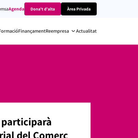
emsa
Agenda
Dona't d'alta
Àrea Privada
Formació
Finançament
Reempresa
Actualitat
 participarà
rial del Comerç