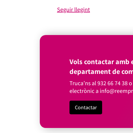
Seguir llegint
Vols contactar amb e
departament de com
Truca’ns al
932 66 74 38
o 
electrònic a
info@reempr
Contactar