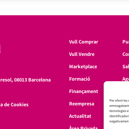
Vull Comprar
Pu
Vull Vendre
Co
Marketplace
Sa
Formació
Ag
tresol, 08013 Barcelona
Finançament
Don
Per oferir les
Reempresa
ca de Cookies
emmagatzemar 
tecnologies 
Actualitat
identificador
negativament 
Àrea Privada