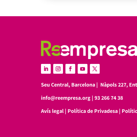
Seu Central, Barcelona |
Nàpols 227, En
info@reempresa.org
|
93 266 74 38
Avís legal
|
Política de Privadesa
|
Políti