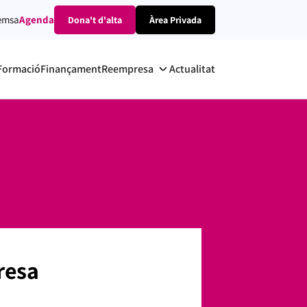
emsa
Agenda
Dona't d'alta
Àrea Privada
Formació
Finançament
Reempresa
Actualitat
resa