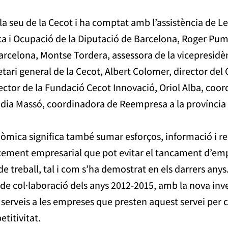
 la seu de la Cecot i ha comptat amb l’assistència de 
 i Ocupació de la Diputació de Barcelona, Roger Pumar
arcelona, Montse Tordera, assessora de la vicepresidè
etari general de la Cecot, Albert Colomer, director de
ctor de la Fundació Cecot Innovació, Oriol Alba, coor
dia Massó, coordinadora de Reempresa a la província
onòmica significa també sumar esforços, informació i r
ement empresarial que pot evitar el tancament d’emp
de treball, tal i com s’ha demostrat en els darrers anys
e col·laboració dels anys 2012-2015, amb la nova inv
e serveis a les empreses que presten aquest servei per c
etitivitat.