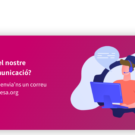
l nostre
unicació?
envia’ns un correu
esa.org