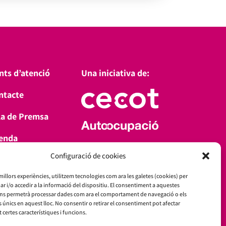
nts d’atenció
Una iniciativa de:
ntacte
la de Premsa
enda
Amb el suport de:
Configuració de cookies
a’t d’alta
 millors experiències, utilitzem tecnologies com ara les galetes (cookies) per
i/o accedir a la informació del dispositiu. El consentiment a aquestes
ens permetrà processar dades com ara el comportament de navegació o els
s únics en aquest lloc. No consentir o retirar el consentiment pot afectar
certes característiques i funcions.