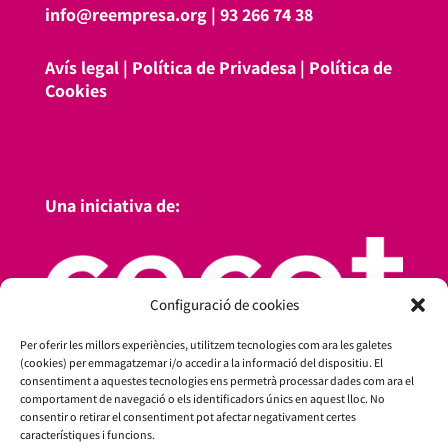
info@reempresa.org
|
93 266 74 38
Avís legal
|
Política de Privadesa
|
Política de
Cookies
Una iniciativa de:
Configuració de cookies
Per oferir les millors experiències, utilitzem tecnologies com ara les galetes
(cookies) per emmagatzemar i/o accedir a la informació del dispositiu. El
consentiment a aquestes tecnologies ens permetrà processar dades com ara el
comportament de navegació o els identificadors únics en aquest lloc. No
consentir o retirar el consentiment pot afectar negativament certes
característiques i funcions.