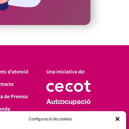
nts d’atenció
Una iniciativa de:
ntacte
la de Premsa
enda
Amb el suport de:
Configuració de cookies
a’t d’alta