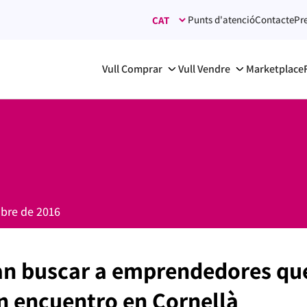
Punts d'atenció
Contacte
Pr
Vull Comprar
Vull Vendre
Marketplace
bre de 2016
n buscar a emprendedores que
n encuentro en Cornellà