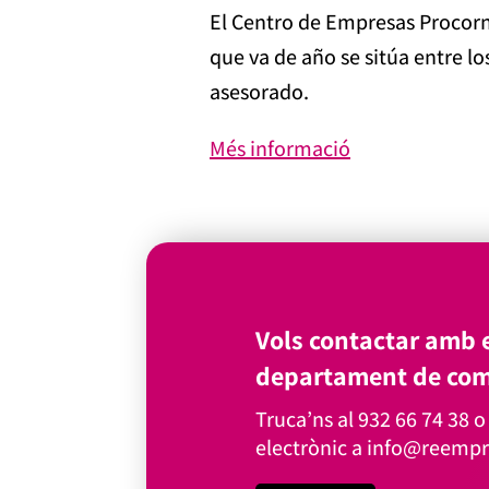
El Centro de Empresas Procorn
que va de año se sitúa entre 
asesorado.
Més informació
Vols contactar amb e
departament de com
Truca’ns al
932 66 74 38
o 
electrònic a
info@reempr