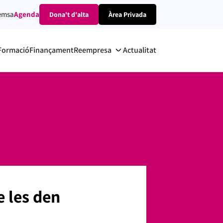
emsa
Agenda
Dona't d'alta
Àrea Privada
Formació
Finançament
Reempresa
Actualitat
 les den