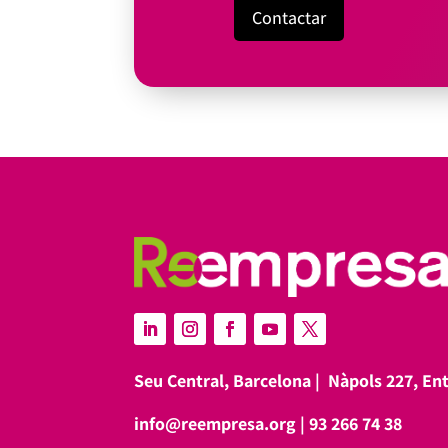
Contactar
Seu Central, Barcelona |
Nàpols 227, En
info@reempresa.org
|
93 266 74 38