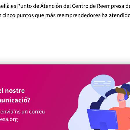
ellà es Punto de Atención del Centro de Reempresa de
los cinco puntos que más reemprendedores ha atendid
l nostre
unicació?
envia’ns un correu
esa.org