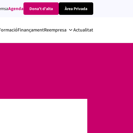
emsa
Agenda
Dona't d'alta
Àrea Privada
Formació
Finançament
Reempresa
Actualitat