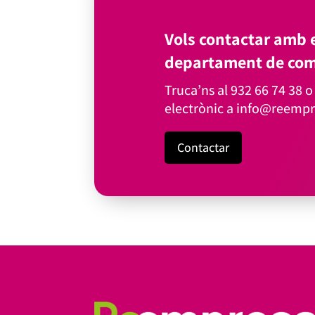
Vols contactar amb e
departament de com
Truca’ns al
932 66 74 38
o 
electrònic a
info@reempr
Contactar