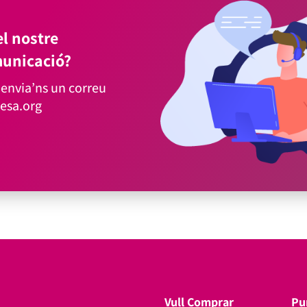
l nostre
unicació?
envia’ns un correu
esa.org
Vull Comprar
Pu