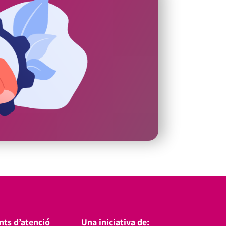
nts d’atenció
Una iniciativa de: